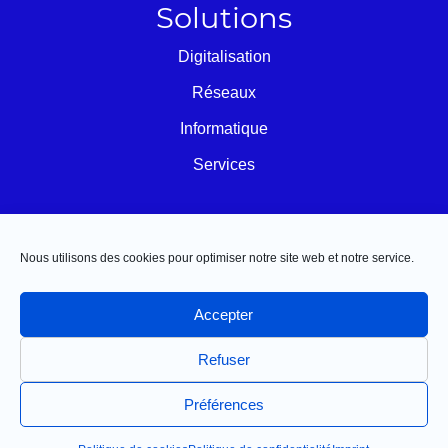
Solutions
Digitalisation
Réseaux
Informatique
Services
Restons connectés
Nous utilisons des cookies pour optimiser notre site web et notre service.
Accepter
Tecneo est une entreprise spécialisée en déploiement et
Refuser
infogérance d’infrastructures informatiques dans toute la
Préférences
France. Notre métier c’est de faciliter le votre !