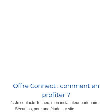
En partenariat avec Sécuritas, le leader
mondial de la télésurveillance,
Tecneo vous propose une offre à la carte
avec installation de votre système d'alarme
pour 1€ !
Discuter avec un expert sécurité
Offre Connect : comment en
profiter ?
Je contacte Tecneo, mon installateur partenaire
Sécuritas, pour une étude sur site