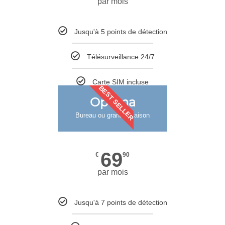
par mois
Jusqu'à 5 points de détection
Télésurveillance 24/7
Carte SIM incluse
BEST SELLER
Optima
Bureau ou grande maison
69
€
90
par mois
Jusqu'à 7 points de détection